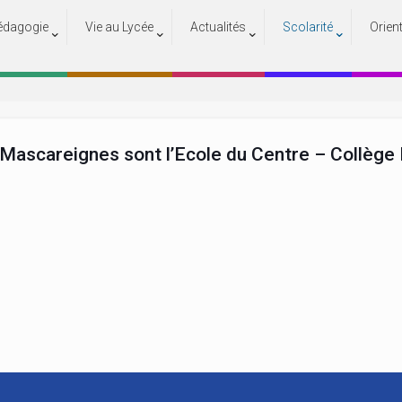
édagogie
Vie au Lycée
Actualités
Scolarité
Orien
Etablissements partenaires
Accueil
Etablissements partenaires
Mascareignes sont l’Ecole du Centre – Collège P