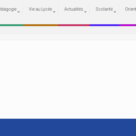
édagogie
Vie au Lycée
Actualités
Scolarité
Orien
7
Accueil