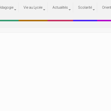
édagogie
Vie au Lycée
Actualités
Scolarité
Orien
6
Accueil