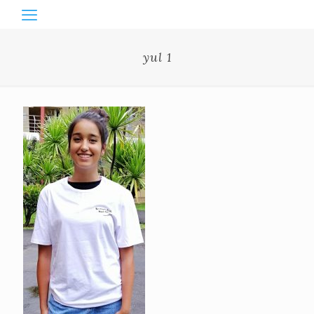
yul 1