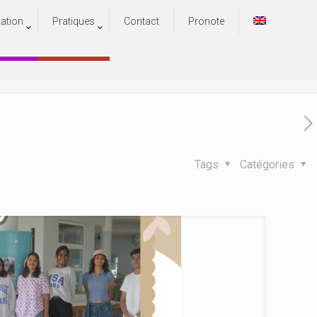
tation
Pratiques
Contact
Pronote
 solidarité rime avec partage
olidarité rime avec partage
Tags
Catégories