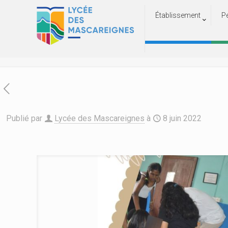
Établissement
P
7 élèves en 1ère STMG en vis
Accueil
Actualités
Publié par
Lycée des Mascareignes
à
8 juin 2022