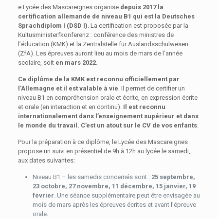
e Lycée des Mascareignes organise
depuis 2017 la
certification allemande de niveau B1 qui est la Deutsches
Sprachdiplom I (DSD I)
. La certification est proposée par la
Kultusministerfkonferenz : conférence des ministres de
l’éducation (KMK) et la Zentralstelle für Auslandsschulwesen
(ZfA). Les épreuves auront lieu au mois de mars de l’année
scolaire, soit
en mars 2022.
Ce diplôme de la KMK est reconnu officiellement par
l’Allemagne et il est valable à vie
. Il permet de certifier un
niveau B1 en compréhension orale et écrite, en expression écrite
et orale (en interaction et en continu).
Il est reconnu
internationalement dans l’enseignement supérieur et dans
le monde du travail. C’est un atout sur le CV de vos enfants
.
Pour la préparation à ce diplôme, le Lycée des Mascareignes
propose un suivi en présentiel de 9h à 12h au lycée le samedi,
aux dates suivantes:
Niveau B1 – les samedis concernés sont :
25 septembre,
23 octobre, 27 novembre, 11 décembre, 15 janvier, 19
février
. Une séance supplémentaire peut être envisagée au
mois de mars après les épreuves écrites et avant l’épreuve
orale.