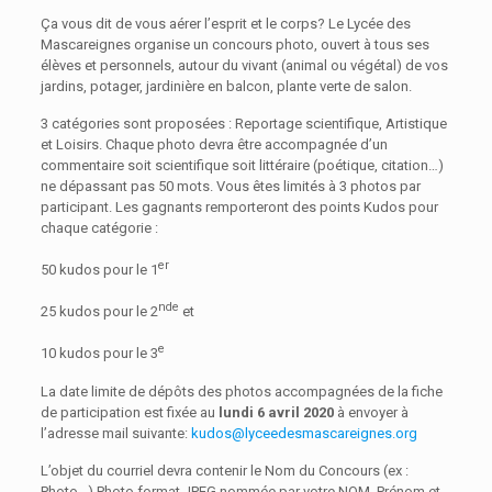
Ça vous dit de vous aérer l’esprit et le corps? Le Lycée des
Mascareignes organise un concours photo, ouvert à tous ses
élèves et personnels, autour du vivant (animal ou végétal) de vos
jardins, potager, jardinière en balcon, plante verte de salon.
3 catégories sont proposées : Reportage scientifique, Artistique
et Loisirs. Chaque photo devra être accompagnée d’un
commentaire soit scientifique soit littéraire (poétique, citation…)
ne dépassant pas 50 mots. Vous êtes limités à 3 photos par
participant. Les gagnants remporteront des points Kudos pour
chaque catégorie :
er
50 kudos pour le 1
nde
25 kudos pour le 2
et
e
10 kudos pour le 3
La date limite de dépôts des photos accompagnées de la fiche
de participation est fixée au
lundi 6 avril 2020
à envoyer à
l’adresse mail suivante:
kudos@lyceedesmascareignes.org
L’objet du courriel devra contenir le Nom du Concours (ex :
Photo…) Photo format JPEG nommée par votre NOM, Prénom et