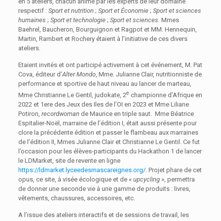
en 5 ateliers, chacun animé par les experts de leur domaine
respectif
:
Sport et
nutrition
;
Sport et Économie
;
Spor
t et sciences
humaines
;
Sport
et technologie
;
Sport et sciences
.
Mmes
Baehrel, Baucheron, Bourguignon et Ragpot et MM. Hennequin,
Martin, Rambert et Rochery étaient à l’initiative de ces divers
ateliers.
Etaient invités et ont participé activement à cet événement, M. Pat
Cova, éditeur d’
Alter Mondo
, Mme. Julianne Clair, nutritionniste de
performance et sportive de haut niveau au lancer de marteau,
e
Mme Christianne Le Gentil, judokate, 2
championne d’Afrique en
2022 et 1ere des Jeux des Iles de l’OI en 2023 et Mme Liliane
Potiron,
recordwoman
de Maurice en triple saut. Mme Béatrice
Espitalier-Noël, marraine de l’édition I, était aussi présente pour
clore la précédente édition et passer le flambeau aux marraines
de l’édition II, Mmes Julianne Clair et Christianne Le Gentil. Ce fut
l’occasion pour les élèves-participants du Hackathon 1 de lancer
le LDMarket, site de revente en ligne
https://ldmarket.lyceedesmascareignes.org/
. Projet phare de cet
opus, ce site, à visée écologique et de «
upcycling
», permettra
de donner une seconde vie à une gamme de produits : livres,
vêtements, chaussures, accessoires, etc.
A l’issue des ateliers interactifs et de sessions de travail, les