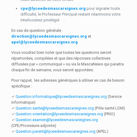
cpe@lyceedesmascareignes.org
pour signaler toute
difficulté, le Professeur Principal restant néanmoins votre
interlocuteur privilégié
En cas de question générale :
direction@lyceedesmascareignes.org
et
apel@lyceedesmascareignes.org
Vous voudrez bien noter que toutes les questions seront
répertoriées, compilées et que des réponses collectives
diffusées par « communiqué » ou via le MascaNews qui paraitra
chaque fin de semaine, vous seront apportées.
Pour rappel, les adresses génériques à utiliser en cas de besoin
spécifique :
✓
Question.informatique@lyceedesmascareignes.org
(Service
informatique)
✓
Question.sante@lyceedesmascareignes.org
(Pôle santé LDM)
✓
Question.orientation@lyceedesmascareignes.org
(PRIO)
✓
Question.examen@lyceedesmascareignes.org
(CPE/Proviseure-adjointe)
✓
Question.parent@lyceedesmascareignes.org
(APEL)