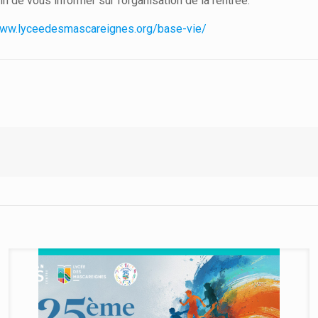
n de vous informer sur l’organisation de la rentrée.
www.lyceedesmascareignes.org/base-vie/