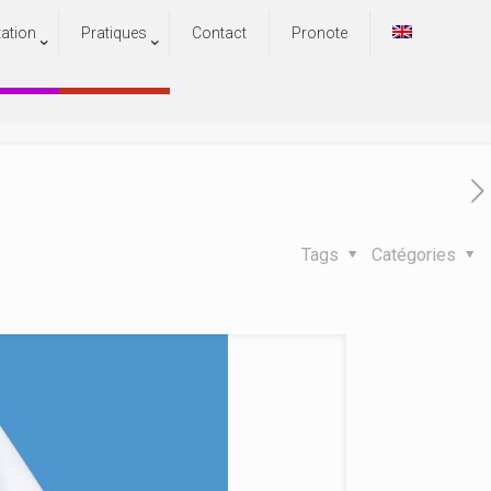
tation
Pratiques
Contact
Pronote
n au harcèlement
au harcèlement
Tags
Catégories