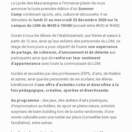
Le Lycée des Mascareignes a l’immense plaisir de vous
annoncer la toute première édition d’un
Summer
Camp
combinant sports, arts, culture et découverte. Il se
déroulera du
lundi 21 au mercredi 23 décembre 2020 sur le
campus du LDM de 8H30 à 15H00
(accueil entre 8h30 et 9H00).
Ouvert à tous les élèves de l’établissement, aux frères et sœurs à
partir de 12 ans, ainsi qu’aux enfants des personnels du LDM, ce
stage de trois jours a pour objectif de fournir
une expérience
de partage, de cohésion, d’amusement et de détente
aux
participants ainsi que de
renforcer leur sentiment
d’appartenance
avec toute la communauté du LDM.
Guidés et encadrés par des professeurs d’EPS, d’arts, de théâtre
et autres, ainsi que les personnels de vie scolaire, les élèves
bénéficieront d’
une offre d’activités riche et diversifiée à la
fois pédagogique, créative, sportive et divertissante
.
Au programme :
des jeux, des ateliers d’arts plastiques,
d’improvisation au théâtre, du sport en pleine nature, activités
surprises de team building lors de la sortie randonnée, d’une
soirée culturelle avec une nuitée sur place (conseillée bien que
facultative), entre autres.