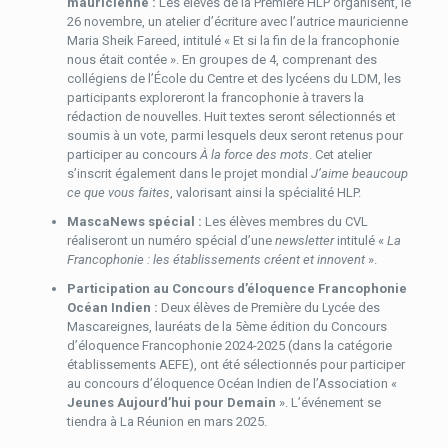
mauricienne :
Les élèves de la Première HLP organisent, le
26 novembre, un atelier d’écriture avec l’autrice mauricienne
Maria Sheik Fareed, intitulé « Et si la fin de la francophonie
nous était contée ». En groupes de 4, comprenant des
collégiens de l’École du Centre et des lycéens du LDM, les
participants exploreront la francophonie à travers la
rédaction de nouvelles. Huit textes seront sélectionnés et
soumis à un vote, parmi lesquels deux seront retenus pour
participer au concours
À la force des mots
. Cet atelier
s’inscrit également dans le projet mondial
J’aime beaucoup
ce que vous faites
, valorisant ainsi la spécialité HLP.
MascaNews spécial :
Les élèves membres du CVL
réaliseront un numéro spécial d’une
newsletter
intitulé «
La
Francophonie : les établissements créent et innovent
».
Participation au Concours d’éloquence Francophonie
Océan Indien :
Deux élèves de Première du Lycée des
Mascareignes, lauréats de la 5ème édition du Concours
d’éloquence Francophonie 2024-2025 (dans la catégorie
établissements AEFE), ont été sélectionnés pour participer
au concours d’éloquence Océan Indien de l’Association «
Jeunes Aujourd’hui pour Demain
». L’événement se
tiendra à La Réunion en mars 2025.