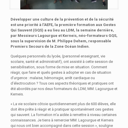
D
évelopper
une culture de la prévention et de la
sécurité
est
une priorité à l’AEFE,
la première formation aux Gestes
Qui Sauvent
(GQS)
a eu lieu au
LDM
,
la semaine dernière,
par Messieurs
Lagourgue
et Kerneis, néo-formateurs GQS,
sous
l
a
supervision
de
M. Philippe
Dehem,
responsable
Premiers Secours de la Zone Oc
é
an Indien
.
Quelques personnels du lycée, (personnel enseignant, vie
scolaire, santé et administratif), ont assisté à cette session de
sensibilisation, sous forme de mise en situation. Comment
réagir, que faire et quels gestes à adopter en cas de situation
d’urgence : malaise, hémorragie, arrêt cardiaque ou
d’électrocution ? Tous ces aspects théoriques et pratiques ont
été abordés par nos deux formateurs du LDM, MM. Lagourgue et
Kerneis.
« La vie scolaire côtoie quotidiennement plus de 600 élèves, elle
doit être prête à réagir et à pratiquer spontanément ces gestes
qui sauvent. La formation m’a aidée à remettre à niveau certaines
connaissances. Je tiens à remercier MM. Lagourgue et Kerneis
qui nous ont bien accompagné dans cette session », souligne