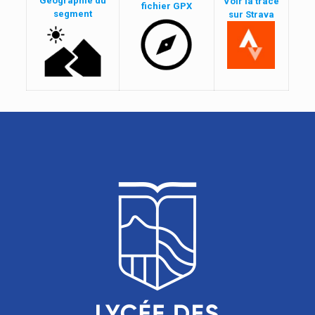
Géographie du
Voir la trace
fichier GPX
segment
sur Strava