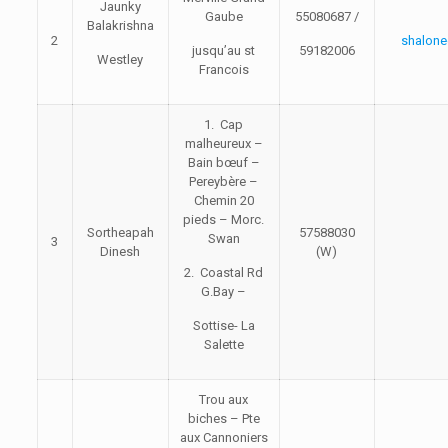
Jaunky
Gaube
55080687 /
Balakrishna
2
shalon
jusqu’au st
59182006
Westley
Francois
1. Cap
malheureux –
Bain bœuf –
Pereybère –
Chemin 20
pieds – Morc.
Sortheapah
57588030
Swan
3
Dinesh
(W)
2. Coastal Rd
G.Bay –
Sottise- La
Salette
Trou aux
biches – Pte
aux Cannoniers