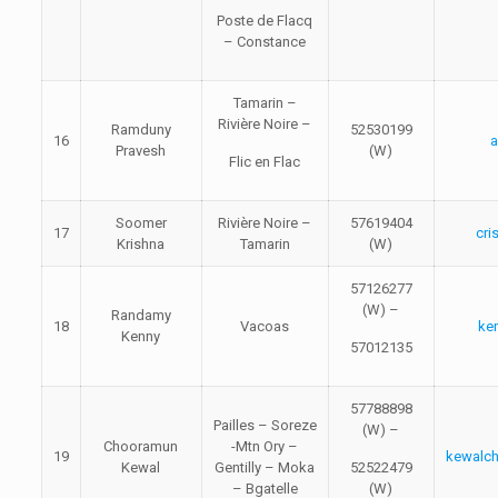
Poste de Flacq
– Constance
Tamarin –
Rivière Noire –
Ramduny
52530199
16
a
Pravesh
(W)
Flic en Flac
Soomer
Rivière Noire –
57619404
17
cr
Krishna
Tamarin
(W)
57126277
(W) –
Randamy
18
Vacoas
ke
Kenny
57012135
57788898
Pailles – Soreze
(W) –
Chooramun
-Mtn Ory –
19
kewalc
Kewal
Gentilly – Moka
52522479
– Bgatelle
(W)