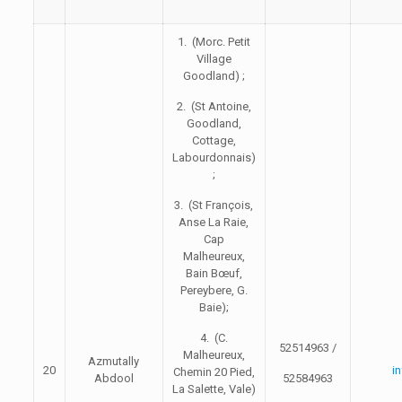
1. (Morc. Petit
Village
Goodland) ;
2. (St Antoine,
Goodland,
Cottage,
Labourdonnais)
;
3. (St François,
Anse La Raie,
Cap
Malheureux,
Bain Bœuf,
Pereybere, G.
Baie);
4. (C.
52514963 /
Malheureux,
Azmutally
20
i
Chemin 20 Pied,
Abdool
52584963
La Salette, Vale)