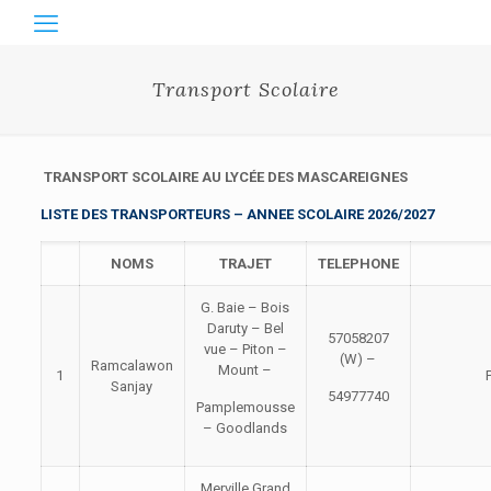
Transport Scolaire
TRANSPORT SCOLAIRE AU LYCÉE DES MASCAREIGNES
LISTE DES TRANSPORTEURS – ANNEE SCOLAIRE 2026/2027
NOMS
TRAJET
TELEPHONE
G. Baie – Bois
Daruty – Bel
57058207
vue – Piton –
(W) –
Ramcalawon
Mount –
1
Sanjay
54977740
Pamplemousse
– Goodlands
Merville Grand