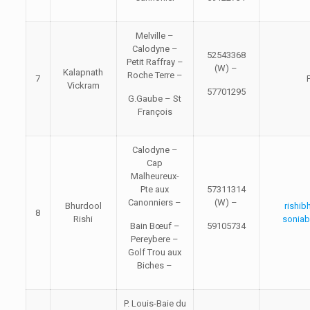
Melville –
Calodyne –
52543368
Petit Raffray –
(W) –
Kalapnath
Roche Terre –
7
Vickram
57701295
G.Gaube – St
François
Calodyne –
Cap
Malheureux-
Pte aux
57311314
Canonniers –
(W) –
Bhurdool
rishi
8
Rishi
sonia
Bain Bœuf –
59105734
Pereybere –
Golf Trou aux
Biches –
P. Louis-Baie du