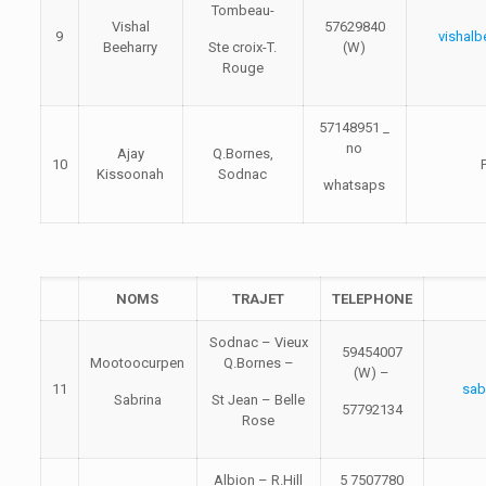
Tombeau-
Vishal
57629840
9
vishal
Beeharry
Ste croix-T.
(W)
Rouge
57148951 _
no
Ajay
Q.Bornes,
10
Kissoonah
Sodnac
whatsaps
NOMS
TRAJET
TELEPHONE
Sodnac – Vieux
59454007
Mootoocurpen
Q.Bornes –
(W) –
11
sab
Sabrina
St Jean – Belle
57792134
Rose
Albion – R.Hill
5 7507780