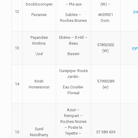
Soobbooroyen
– Pte aux
(W) –
12
pa
Pazanee
Sables –
4659921
Roches Brunes
Dom.
Payandee
Ebène – R.Hill –
Krishna
Beau
57892002
13
py
(W)
‘Joe’
Bassin
Curepipe- Route
Jardin-
Krish
57993289
14
Horeesorun
Eau Coulée-
(w)
Floreal
Azuri –
Rempart –
Roches Noires
– Poste la
Sunil
15
57 389 439
fayette –
Nundharry