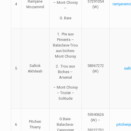
Ramjane
57291054
– Mont Choisy
4
ramjanem
Mozammil
(W)
–
G. Baie
1. Pte aux
Piments –
Balaclava-Trou
aux biches-
Mont Choisy
Sallick
58367272
2. Trou aux
5
sal
Akhilesh
(W)
Biches –
Arsenal
– Mont Choisy
– Triolet –
Solitude
59340626
G.Baie-
(W) –
Pitchen
6
Balaclava-
pitchenj
Thierry
Cannonier
59122731