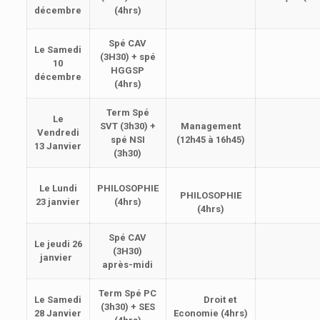
décembre
(4hrs)
Spé CAV
Le Samedi
(3H30) + spé
10
HGGSP
décembre
(4hrs)
Term Spé
Le
SVT (3h30) +
Management
Vendredi
spé NSI
(12h45 à 16h45)
13 Janvier
(3h30)
Le Lundi
PHILOSOPHIE
PHILOSOPHIE
23 janvier
(4hrs)
(4hrs)
Spé CAV
Le jeudi 26
(3H30)
janvier
après-midi
Term Spé PC
Le Samedi
Droit et
(3h30) + SES
28 Janvier
Economie
(4hrs)