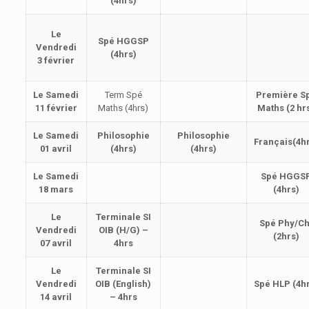
(4hrs)
Le
Spé HGGSP
Vendredi
(4hrs)
3 février
Le Samedi
Term Spé
Première S
11 février
Maths (4hrs)
Maths (2 hr
Le Samedi
Philosophie
Philosophie
Français(4h
01 avril
(4hrs)
(4hrs)
Le Samedi
Spé HGGS
18 mars
(4hrs)
Le
Terminale SI
Spé Phy/Ch
Vendredi
OIB (H/G) –
(2hrs)
07 avril
4hrs
Le
Terminale SI
Vendredi
OIB (English)
Spé HLP (4h
14 avril
– 4hrs