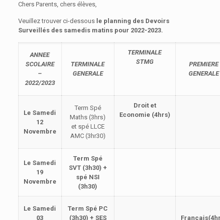
Chers Parents, chers élèves,
Veuillez trouver ci-dessous
le planning des Devoirs
Surveillés des samedis matins pour 2022-2023.
TERMINALE
ANNEE
STMG
SCOLAIRE
TERMINALE
PREMIERE
–
GENERALE
GENERALE
2022/2023
Droit et
Term Spé
Le Samedi
Economie
(4hrs)
Maths (3hrs)
12
et spé LLCE
Novembre
AMC (3hr30)
Term Spé
Le Samedi
SVT (3h30) +
19
spé NSI
Novembre
(3h30)
Le Samedi
Term Spé PC
03
(3h30) + SES
Français(4h