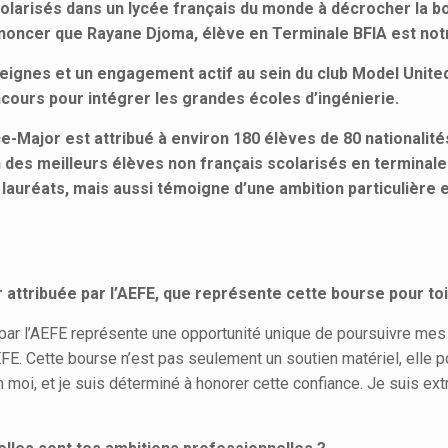
scolarisés dans un lycée français du monde à décrocher la b
’annoncer que Rayane Djoma, élève en Terminale BFIA est no
reignes et un engagement actif au sein du club Model Unit
ncours pour intégrer les grandes écoles d’ingénierie.
ce-Major est attribué à environ 180 élèves de 80 nationali
on des meilleurs élèves non français scolarisés en terminal
uréats, mais aussi témoigne d’une ambition particulière et 
attribuée par l’AEFE, que représente cette bourse pour toi
e par l’AEFE représente une opportunité unique de poursuivre m
EFE. Cette bourse n’est pas seulement un soutien matériel, elle 
 en moi, et je suis déterminé à honorer cette confiance. Je suis e