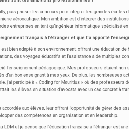
lles sont tes ambitions professionnelles ?
, puis passer les concours pour intégrer les grandes écoles d’in
nierie aéronautique. Mon ambition est d’intégrer des institution
grandes entreprises en tant qu’ingénieur informatique spécialisé 
eignement français à l’étranger et que t’a apporté l’ense
 est bien adapté à son environnement, offrant une éducation de
iations, des voyages éducatifs et l’assistance à de multiples co
écié l’enseignement pédagogique. Mes professeurs étaient non 
alités d’un bon enseignant à mes yeux. De plus, les nombreuses 
le, j’ai participé à « Coding for Mauritius » où des professeurs
tait les élèves en situation d’avocats avec un cas concret à trait
e accordée aux élèves, leur offrant l’opportunité de gérer des as
elopper des compétences en organisation et en leadership.
 au LDM et je pense que l’éducation française à l’étranger est un