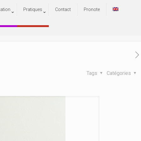
tation
Pratiques
Contact
Pronote
ence-Major 2024
ce-Major 2024
Tags
Catégories