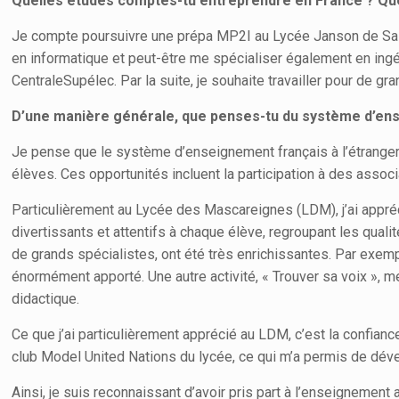
Quelles études comptes-tu entreprendre en France ? Que
Je compte poursuivre une prépa MP2I au Lycée Janson de Sailly
en informatique et peut-être me spécialiser également en ingé
CentraleSupélec. Par la suite, je souhaite travailler pour de 
D’une manière générale, que penses-tu du système d’ens
Je pense que le système d’enseignement français à l’étranger
élèves. Ces opportunités incluent la participation à des assoc
Particulièrement au Lycée des Mascareignes (LDM), j’ai appr
divertissants et attentifs à chaque élève, regroupant les qu
de grands spécialistes, ont été très enrichissantes. Par exemp
énormément apporté. Une autre activité, « Trouver sa voix », met
didactique.
Ce que j’ai particulièrement apprécié au LDM, c’est la confianc
club Model United Nations du lycée, ce qui m’a permis de dév
Ainsi, je suis reconnaissant d’avoir pris part à l’enseignement