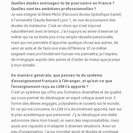
Quelles études envisages-tu de poursuivre en France ?
Quelles sont tes ambitions professionnelles ?
Je vais intégrer la filière PASS (Parcours Accès Spécifique Santé)
à l’université Claude Bernard Lyon 1, en vue de poursuivre des
études de médecine. C’est un choix qui s’est imposé
naturellement avec le temps. J’ai toujours eu envie d’exercer un
métier qui ne se limite pas à ma simple réussite personnelle,
mais qui me permette d’apporter quelque chose aux autres, de
venir en aide et de faire une vraie différence. Et ce métier
exigeant mais profondément humain me permettra, je l’espère,
de m’engager auprès des autres et d’aider du mieux que je peux
à mon échelle.
De manière générale, que penses-tu du système
d’enseignement français à l’étranger, et qu’est-ce que
l’enseignement reçu au LDM t’a apporté ?
C’est un système qui offre une formation diversifiée et de qualité,
qui nous permet de développer un esprit critique avant tout. Il
forme des élèves engagés, polyvalents et ouverts sur le monde.
En ce qui me concerne, le LDM m’a énormément apporté, tant sur
le plan académique que personnel. J’y ai développé une réelle
autonomie dans mon travail, un sens des responsabilités, mais
aussi une capacité à m’adapter à diverses situations. Avec un
peu d’organisation, j’ai pu concilier sport et études et continuer