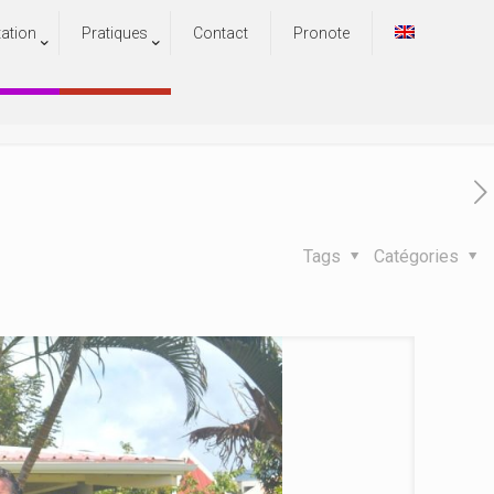
tation
Pratiques
Contact
Pronote
es Mascareignes
s Mascareignes
Tags
Catégories