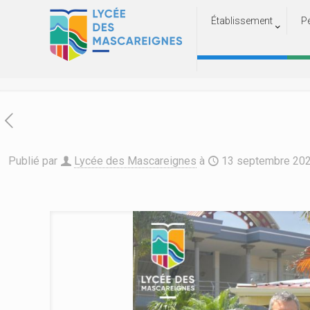
Établissement
P
Visite de l’Am
Accueil
A
Publié par
Lycée des Mascareignes
à
13 septembre 20