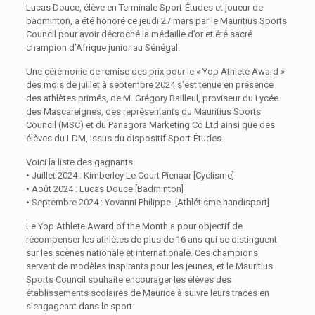
Lucas Douce, élève en Terminale Sport-Études et joueur de
badminton, a été honoré ce jeudi 27 mars par le Mauritius Sports
Council pour avoir décroché la médaille d’or et été sacré
champion d’Afrique junior au Sénégal.
Une cérémonie de remise des prix pour le « Yop Athlete Award »
des mois de juillet à septembre 2024 s’est tenue en présence
des athlètes primés, de M. Grégory Bailleul, proviseur du Lycée
des Mascareignes, des représentants du Mauritius Sports
Council (MSC) et du Panagora Marketing Co Ltd ainsi que des
élèves du LDM, issus du dispositif Sport-Études.
Voici la liste des gagnants
• Juillet 2024 : Kimberley Le Court Pienaar [Cyclisme]
• Août 2024 : Lucas Douce [Badminton]
• Septembre 2024 : Yovanni Philippe [Athlétisme handisport]
Le Yop Athlete Award of the Month a pour objectif de
récompenser les athlètes de plus de 16 ans qui se distinguent
sur les scènes nationale et internationale. Ces champions
servent de modèles inspirants pour les jeunes, et le Mauritius
Sports Council souhaite encourager les élèves des
établissements scolaires de Maurice à suivre leurs traces en
s’engageant dans le sport.