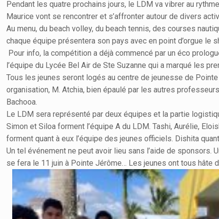
Pendant les quatre prochains jours, le LDM va vibrer au rythm
Maurice vont se rencontrer et s’affronter autour de divers activ
Au menu, du beach volley, du beach tennis, des courses nautiques
chaque équipe présentera son pays avec en point d’orgue le sho
Pour info, la compétition a déjà commencé par un éco prologue 
l’équipe du Lycée Bel Air de Ste Suzanne qui a marqué les pre
Tous les jeunes seront logés au centre de jeunesse de Pointe J
organisation, M. Atchia, bien épaulé par les autres professeu
Bachooa.
Le LDM sera représenté par deux équipes et la partie logistiq
Simon et Siloa forment l’équipe A du LDM. Tashi, Aurélie, Elois
forment quant à eux l’équipe des jeunes officiels. Dishita quan
Un tel événement ne peut avoir lieu sans l’aide de sponsors. U
se fera le 11 juin à Pointe Jérôme… Les jeunes ont tous hâte d