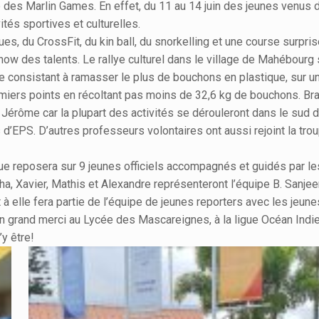
e des Marlin Games. En effet, du 11 au 14 juin des jeunes venus
ités sportives et culturelles.
, du CrossFit, du kin ball, du snorkelling et une course surprise. 
w des talents. Le rallye culturel dans le village de Mahébourg 
consistant à ramasser le plus de bouchons en plastique, sur une
miers points en récoltant pas moins de 32,6 kg de bouchons. Bra
érôme car la plupart des activités se dérouleront dans le sud de
rs d’EPS. D’autres professeurs volontaires ont aussi rejoint la 
ue reposera sur 9 jeunes officiels accompagnés et guidés par le
ha, Xavier, Mathis et Alexandre représenteront l’équipe B. Sanjeen
t à elle fera partie de l’équipe de jeunes reporters avec les jeun
n grand merci au Lycée des Mascareignes, à la ligue Océan Indien
’y être!