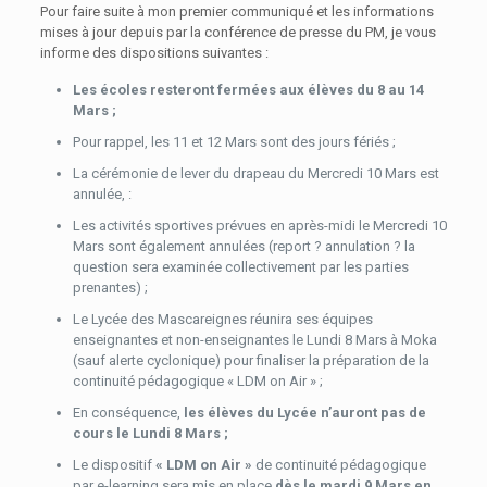
Pour faire suite à mon premier communiqué et les informations
mises à jour depuis par la conférence de presse du PM, je vous
informe des dispositions suivantes :
Les écoles resteront fermées aux élèves du 8 au 14
Mars ;
Pour rappel, les 11 et 12 Mars sont des jours fériés ;
La cérémonie de lever du drapeau du Mercredi 10 Mars est
annulée, :
Les activités sportives prévues en après-midi le Mercredi 10
Mars sont également annulées (report ? annulation ? la
question sera examinée collectivement par les parties
prenantes) ;
Le Lycée des Mascareignes réunira ses équipes
enseignantes et non-enseignantes le Lundi 8 Mars à Moka
(sauf alerte cyclonique) pour finaliser la préparation de la
continuité pédagogique « LDM on Air » ;
En conséquence,
les élèves du Lycée n’auront pas de
cours le Lundi 8 Mars ;
Le dispositif
« LDM on Air »
de continuité pédagogique
par e-learning sera mis en place
dès le mardi 9 Mars en