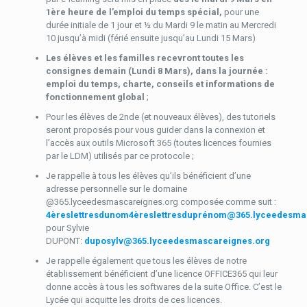
1ère heure de l’emploi du temps spécial,
pour une
durée initiale de 1 jour et ½ du Mardi 9 le matin au Mercredi
10 jusqu’à midi (férié ensuite jusqu’au Lundi 15 Mars)
Les élèves et les familles recevront toutes les
consignes demain (Lundi 8 Mars), dans la journée :
emploi du temps, charte, conseils et informations de
fonctionnement global
;
Pour les élèves de 2nde (et nouveaux élèves), des tutoriels
seront proposés pour vous guider dans la connexion et
l’accès aux outils Microsoft 365 (toutes licences fournies
par le LDM) utilisés par ce protocole ;
Je rappelle à tous les élèves qu’ils bénéficient d’une
adresse personnelle sur le domaine
@365.lyceedesmascareignes.org composée comme suit :
4èreslettresdunom4èreslettresduprénom@365.lyceedesma
pour Sylvie
DUPONT:
duposylv@365.lyceedesmascareignes.org
Je rappelle également que tous les élèves de notre
établissement bénéficient d’une licence OFFICE365 qui leur
donne accès à tous les softwares de la suite Office. C’est le
Lycée qui acquitte les droits de ces licences.