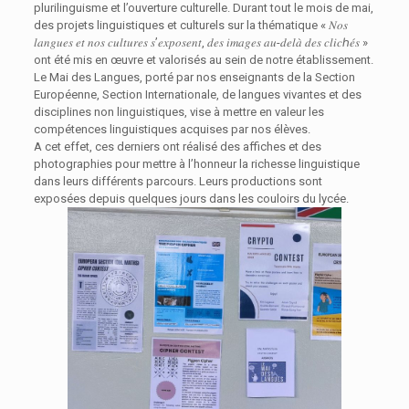
plurilinguisme et l’ouverture culturelle. Durant tout le mois de mai,
des projets linguistiques et culturels sur la thématique « 𝑁𝑜𝑠
𝑙𝑎𝑛𝑔𝑢𝑒𝑠 𝑒𝑡 𝑛𝑜𝑠 𝑐𝑢𝑙𝑡𝑢𝑟𝑒𝑠 𝑠’𝑒𝑥𝑝𝑜𝑠𝑒𝑛𝑡, 𝑑𝑒𝑠 𝑖𝑚𝑎𝑔𝑒𝑠 𝑎𝑢-𝑑𝑒𝑙𝑎̀ 𝑑𝑒𝑠 𝑐𝑙𝑖𝑐ℎ𝑒́𝑠 »
ont été mis en œuvre et valorisés au sein de notre établissement.
Le Mai des Langues, porté par nos enseignants de la Section
Européenne, Section Internationale, de langues vivantes et des
disciplines non linguistiques, vise à mettre en valeur les
compétences linguistiques acquises par nos élèves.
A cet effet, ces derniers ont réalisé des affiches et des
photographies pour mettre à l’honneur la richesse linguistique
dans leurs différents parcours. Leurs productions sont
exposées depuis quelques jours dans les couloirs du lycée.