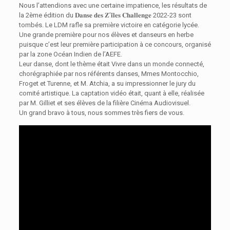
Nous l’attendions avec une certaine impatience, les résultats de
la 2ème édition du 𝐃𝐚𝐧𝐬𝐞 𝐝𝐞𝐬 𝐙’𝐢̂𝐥𝐞𝐬 𝐂𝐡𝐚𝐥𝐥𝐞𝐧𝐠𝐞 2022-23 sont
tombés. Le LDM rafle sa première victoire en catégorie lycée.
Une grande première pour nos élèves et danseurs en herbe
puisque c’est leur première participation à ce concours, organisé
par la zone Océan Indien de l’AEFE.
Leur danse, dont le thème était Vivre dans un monde connecté,
chorégraphiée par nos référents danses, Mmes Montocchio,
Froget et Turenne, et M. Atchia, a su impressionner le jury du
comité artistique. La captation vidéo était, quant à elle, réalisée
par M. Gilliet et ses élèves de la filière Cinéma Audiovisuel.
Un grand bravo à tous, nous sommes très fiers de vous.