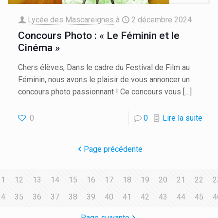
Lycée des Mascareignes
à
2 décembre 2024
Concours Photo : « Le Féminin et le
Cinéma »
Chers élèves, Dans le cadre du Festival de Film au
Féminin, nous avons le plaisir de vous annoncer un
concours photo passionnant ! Ce concours vous
[…]
0
0
Lire la suite
Page précédente
11
12
13
14
15
16
17
18
19
20
21
22
2
34
35
36
37
38
39
40
41
42
43
44
45
4
Page suivante