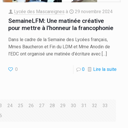
Lycée des Mascareignes
à
29 novembre 2024
SemaineLFM: Une matinée créative
pour mettre à l’honneur la francophonie
Dans le cadre de la Semaine des Lycées français,
Mmes Baucheron et Fin du LDM et Mme Anodin de
l’EDC ont organisé une matinée d’écriture avec
[…]
0
0
Lire la suite
3
24
25
26
27
28
29
30
31
32
33
6