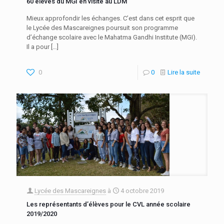
60 élèves du MGI en visite au LDM
Mieux approfondir les échanges. C’est dans cet esprit que
le Lycée des Mascareignes poursuit son programme
d’échange scolaire avec le Mahatma Gandhi Institute (MGI).
Il a pour
[…]
0
0
Lire la suite
Lycée des Mascareignes
à
4 octobre 2019
Les représentants d’élèves pour le CVL année scolaire
2019/2020