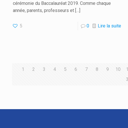
cérémonie du Baccalauréat 2019. Comme chaque
année, parents, professeurs et
[…]
5
0
Lire la suite
1
2
3
4
5
6
7
8
9
10