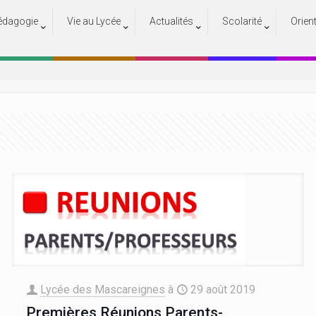
édagogie
Vie au Lycée
Actualités
Scolarité
Orien
Actualités
Accueil
Actualités
Lycée des Mascareignes
à
29 août 2019
Premières Réunions Parents-