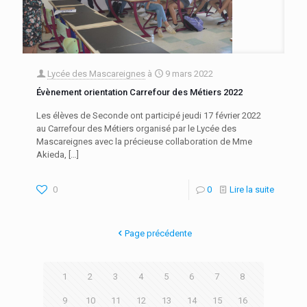
Lycée des Mascareignes
à
9 mars 2022
Évènement orientation Carrefour des Métiers 2022
Les élèves de Seconde ont participé jeudi 17 février 2022
au Carrefour des Métiers organisé par le Lycée des
Mascareignes avec la précieuse collaboration de Mme
Akieda,
[…]
0
0
Lire la suite
Page précédente
1
2
3
4
5
6
7
8
9
10
11
12
13
14
15
16