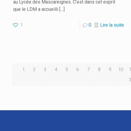
au Lycée des Mascareignes. C’est dans cet esprit
que le LDM a accueilli
[…]
1
0
Lire la suite
1
2
3
4
5
6
7
8
9
10