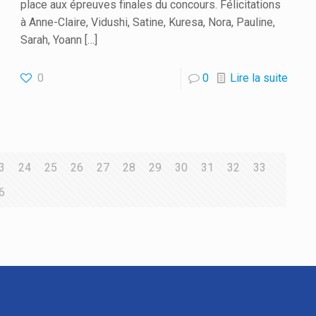
place aux épreuves finales du concours. Félicitations
à Anne-Claire, Vidushi, Satine, Kuresa, Nora, Pauline,
Sarah, Yoann
[…]
0
0
Lire la suite
3
24
25
26
27
28
29
30
31
32
33
6