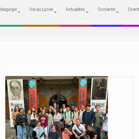
édagogie
Vie au Lycée
Actualités
Scolarité
Orien
Actualités
Accueil
Actualités