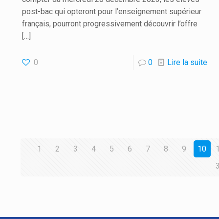
post-bac qui opteront pour l’enseignement supérieur
français, pourront progressivement découvrir l’offre
[…]
0
0
Lire la suite
1
2
3
4
5
6
7
8
9
10