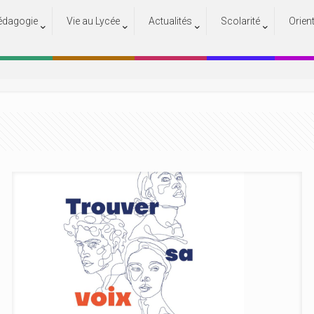
édagogie
Vie au Lycée
Actualités
Scolarité
Orien
Actualités
Accueil
Actualités