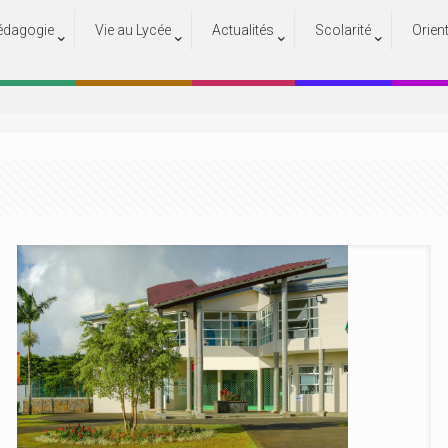
édagogie
Vie au Lycée
Actualités
Scolarité
Orien
Actualités
Accueil
Actualités