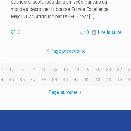
étrangers, scolarisés dans un lycée français du
monde à décrocher la bourse France Excellence-
Major 2024, attribuée par l’AEFE. C’est
[…]
0
0
Lire la suite
Page précédente
11
12
13
14
15
16
17
18
19
20
21
22
2
34
35
36
37
38
39
40
41
42
43
44
45
4
Page suivante