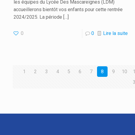
les équipes du Lycée Des Mascareignes (LDM)
accueillerons bientôt vos enfants pour cette rentrée
2024/2025. La période
[…]
0
0
Lire la suite
1
2
3
4
5
6
7
8
9
10